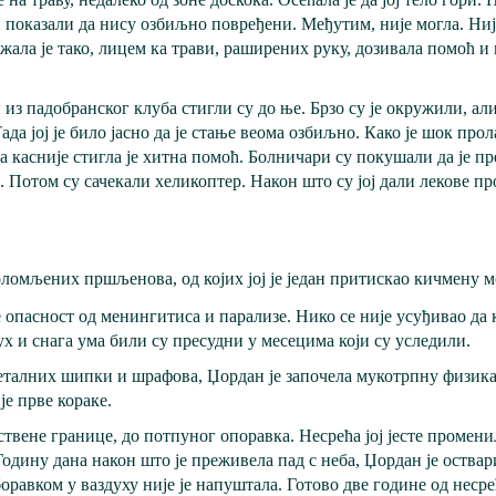
би показали да нису озбиљно повређени. Међутим, није могла. Ни
ежала је тако, лицем ка трави, раширених руку, дозивала помоћ и 
из падобранског клуба стигли су до ње. Брзо су је окружили, али
да јој је било јасно да је стање веома озбиљно. Како је шок прола
касније стигла је хитна помоћ. Болничари су покушали да је пр
. Потом су сачекали хеликоптер. Након што су јој дали лекове пр
ломљених пршљенова, од којих јој је један притискао кичмену 
е опасност од менингитиса и парализе. Нико се није усуђивао да
х и снага ума били су пресудни у месецима који су уследили.
еталних шипки и шрафова, Џордан је започела мукотрпну физикал
је прве кораке.
ствене границе, до потпуног опоравка. Несрећа јој јесте промени
дину дана након што је преживела пад с неба, Џордан је оствари
равком у ваздуху није је напуштала. Готово две године од несре