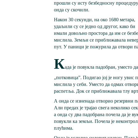
прошли су исту безбедносну процедуру,
онда су скочили.
Након 30 секунди, на око 1680 метара,
удаљили су се једно од другог, како би
имали довољно простора да им се безбед
мислила. Земљи се приближавала неверо
пут. У паници је пожурила да отвори па
К
ада је повукла падобран, уместо да
„потковица”. Подигао јој је ногу увис 
мислила у себи. Уместо да одмах отвор
распетља. Док се приближавала тлу врт
А онда се изненада отворио резервни п
Али предах је трајао свега неколико с
а онда су два падобрана почела да је в
повукли ка земљи. Почела је неконтроли
плућима.
Онда је уследио силовит ударац. Пала је