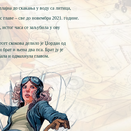
ајна до скакања у воду са литица,
с главе – све до новембра 2021. године.
 истог часа се заљубила у ову
есет скокова делило је Џордан од
брат и њена два пса. Брат ју је
јала и одмахнула главом.