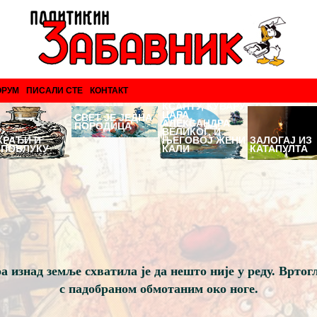
ОРУМ
ПИСАЛИ СТЕ
КОНТАКТ
ПРИЧА О
КСАНТУ, КУВАРУ
ЦАРА
СВЕТ ЈЕ ЈЕДНА
АЛЕКСАНДРА
ПОРОДИЦА
ВЕЛИКОГ, И
КРАЂИ И
ЊЕГОВОЈ ЖЕНИ
ЗАЛОГАЈ ИЗ
ОПОВЛУКУ
КАЛИ
КАТАПУЛТА
а изнад земље схватила је да нешто није у реду. Вртогл
с падобраном обмотаним око ноге.