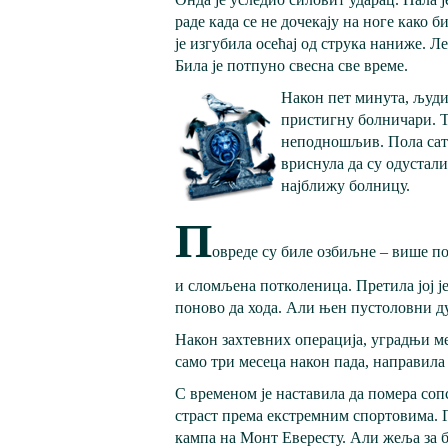
раде када се не дочекају на ноге како 
је изгубила осећај од струка наниже. Л
Била је потпуно свесна све време.
Након пет минута, људи 
пристигну болничари. Та
неподношљив. Пола сата 
вриснула да су одустали
најближу болницу.
П
овреде су биле озбиљне – више по
и сломљена потколеница. Претила јој ј
поново да хода. Али њен пустоловни ду
Након захтевних операција, уградњи м
само три месеца након пада, направила 
С временом је наставила да помера соп
страст према екстремним спортовима. Го
кампа на Монт Евересту. Али жеља за бо