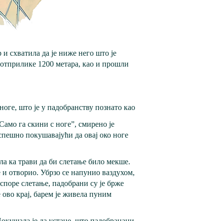
и схватила да је ниже него што је
 отприлике 1200 метара, као и прошли
 ноге, што је у падобранству познато као
Само га скини с ноге”, смирено је
спешно покушавајући да овај око ноге
ла ка трави да би слетање било мекше.
 и отворио. Убрзо се напунио ваздухом,
успоре слетање, падобрани су је брже
 ово крај, барем је живела пуним
. Покушала је да устане, што падобранаци