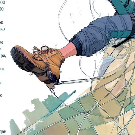
200
00
ок
ико
же
и
ра,
то
у
но
дан