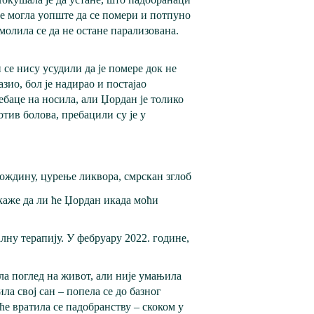
је могла уопште да се помери и потпуно
молила се да не остане парализована.
 се нису усудили да је помере док не
зио, бол је надирао и постајао
ебаце на носила, али Џордан је толико
отив болова, пребацили су је у
мождину, цурење ликвора, смрскан зглоб
 каже да ли ће Џордан икада моћи
ну терапију. У фебруару 2022. године,
ла поглед на живот, али није умањила
ла свој сан – попела се до базног
ће вратила се падобранству – скоком у