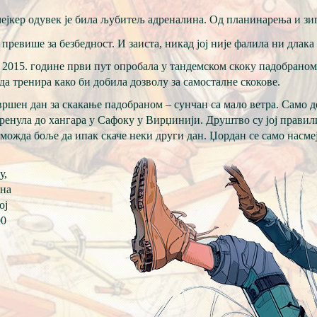
кер одувек је била љубитељ адреналина. Од планинарења и зипл
превише за безбедност. И заиста, никад јој није фалила ни длака 
се 2015. године први пут опробала у тандемском скоку падобраном,
да тренира како би добила дозволу за самосталне скокове.
авршен дан за скакање падобраном – сунчан са мало ветра. Само д
енула до хангара у Сафоку у Вирџинији. Друштво су јој правили 
 можда боље да ипак скаче неки други дан. Џордан се само насме
у,
 на
ој
00