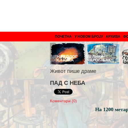
ПОЧЕТНА
У НОВОМ БРОЈУ
АРХИВА
Ф
ЗМАЈ ИЗ
ЦЕНА ГОЛОГ
ВЕЛИКИ
О 
БРОСНА
ОПСТАНКА
ЧАРОБЊАК
Л
Живот пише драме
ПАД С НЕБА
Коментари (0)
На 1200 метар