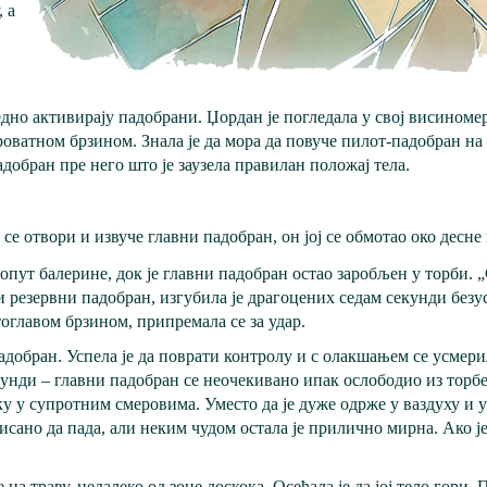
 а
но активирају падобрани. Џордан је погледала у свој висиномер 
ватном брзином. Знала је да мора да повуче пилот-падобран на
добран пре него што је заузела правилан положај тела.
 се отвори и извуче главни падобран, он јој се обмотао око десне
попут балерине, док је главни падобран остао заробљен у торби. „
и резервни падобран, изгубила је драгоцених седам секунди безу
оглавом брзином, припремала се за удар.
адобран. Успела је да поврати контролу и с олакшањем се усмери
екунди – главни падобран се неочекивано ипак ослободио из торбе
уку у супротним смеровима. Уместо да је дуже одрже у ваздуху и 
сано да пада, али неким чудом остала је прилично мирна. Ако је
 на траву, недалеко од зоне доскока. Осећала је да јој тело гори