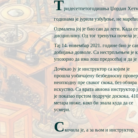
Т
ридесетпетогодишња Џордан Хетмеј
годинама је јурила узбуђење, не марећи 
Одмалена јој је био сан да лети. Када 
дисциплину. Од тог тренутка почела је 
Тај 14. новембар 2021. године био је с
добијања дозволе. Са нестрпљењем је кр
упозорио да има лош предосећај и да је
Дочекао ју је инструктор са којим је
прошла уобичајену безбедносну провер
неопходну пре сваког скока, без обзира
искуство. Са врата авиона инструктор ј
је показао прстом подручје доскока, 41
метара ниже, како би знала куда да се
усмери.
С
кочила је, а за њом и инструктор.