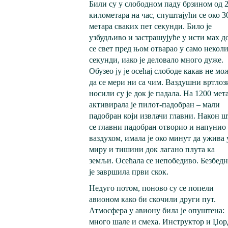
Били су у слободном паду брзином од 
километара на час, спуштајући се око 3
метара сваких пет секунди. Било је
узбудљиво и застрашујуће у исти мах д
се свет пред њом отварао у само некол
секунди, иако је деловало много дуже.
Обузео ју је осећај слободе какав не мо
да се мери ни са чим. Ваздушни вртлоз
носили су је док је падала. На 1200 мета
активирала је пилот-падобран – мали
падобран који извлачи главни. Након ш
се главни падобран отворио и напунио
ваздухом, имала је око минут да ужива 
миру и тишини док лагано плута ка
земљи. Осећала се непобедиво. Безбед
је завршила први скок.
Недуго потом, поново су се попели
авионом како би скочили други пут.
Атмосфера у авиону била је опуштена:
много шале и смеха. Инструктор и Џор