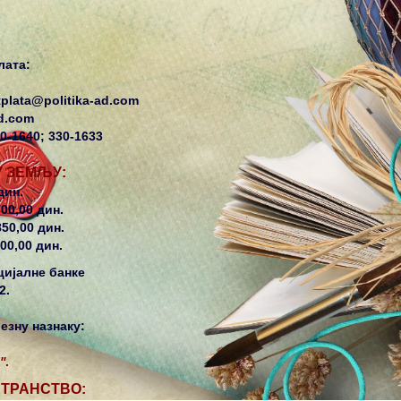
лата:
tplata@politika-ad.com
ad.com
30-1640; 330-1633
У ЗЕМЉУ:
дин.
700,00 дин.
850,00 дин.
00,00 дин.
цијалне банке
2.
езну назнаку:
'
.
СТРАНСТВО: