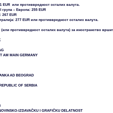
1 EUR или противвредност осталих валута.
 група – Европа: 255 EUR
а: 267 EUR
устралија: 277 EUR или противвредност осталих валута.
R
(или противвредност осталих валута) за иностранство вршит
K
AG
URT AM MAIN GERMANY
BANKA AD BEOGRAD
 REPUBLIC OF SERBIA
6
A NOVINSKO-IZDAVAČKU I GRAFIČKU DELATNOST