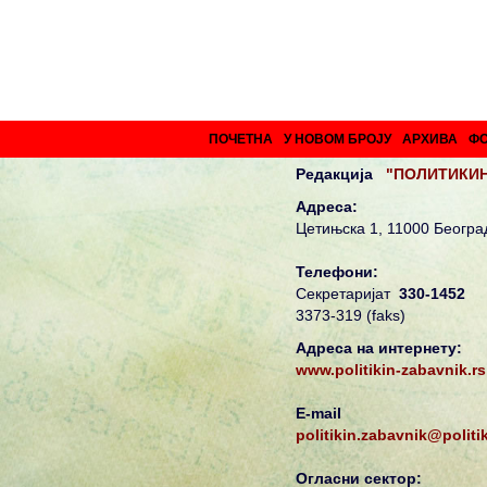
ПОЧЕТНА
У НОВОМ БРОЈУ
АРХИВА
Ф
Редакција
"ПОЛИТИКИН
Адреса:
Цетињска 1, 11000 Београ
Телефони:
Секретаријат
330-1452
3373-319 (faks)
Адреса на интернету:
www.politikin-zabavnik.rs
E-mail
politikin.zabavnik@polit
Огласни сектор: