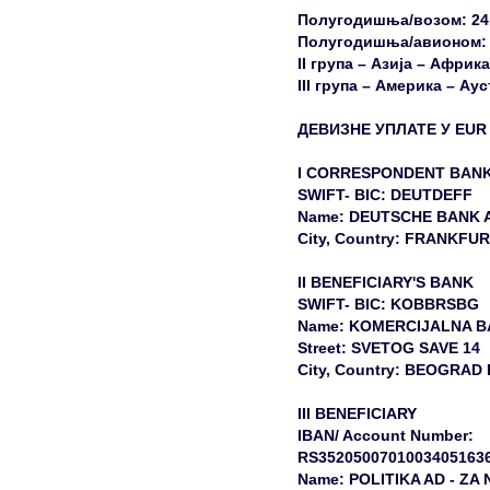
Полугодишња/возом: 24
Полугодишња/авионом: I
II група – Азија – Африк
III група – Америка – А
ДЕВИЗНЕ УПЛАТЕ У EU
I CORRESPONDENT BAN
SWIFT- BIC: DEUTDEFF
Name: DEUTSCHE BANK 
City, Country: FRANKF
II BENEFICIARY'S BANK
SWIFT- BIC: KOBBRSBG
Name: KOMERCIJALNA 
Street: SVETOG SAVE 14
City, Country: BEOGRAD
III BENEFICIARY
IBAN/ Account Number:
RS3520500701003405163
Name: POLITIKA AD - Z