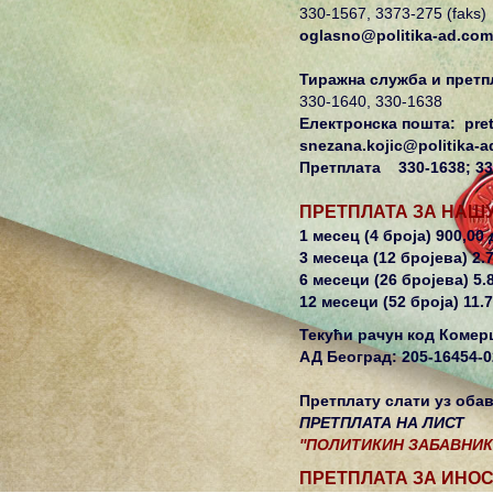
330-1567, 3373-275 (faks)
oglasno@politika-ad.com
Тиражна служба и претп
330-1640, 330-1638
Електронска пошта:
pre
snezana.kojic@politika-
Претплата
330-1638; 3
ПРЕТПЛАТА ЗА НАШ
1 месец (4 броја) 900,00 
3 месеца (12 бројева) 2.
6 месеци (26 бројева) 5.
12 месеци (52 броја) 11.7
Текући рачун код Комер
АД Београд: 205-16454-0
Претплату слати уз обав
ПРЕТПЛАТА НА ЛИСТ
''ПОЛИТИКИН ЗАБАВНИК'
ПРЕТПЛАТА ЗА ИНО