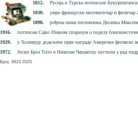
1812.
Русија и Турска потписале Букурештански
1830.
умро француски математичар и физичар 
1898.
рођена наша песникиња Десанка Максим
1916.
потписан Сајкс-Пикоов споразум о поделу блискоисточн
1929.
у Холивуду додељене прве награде Америчке филмске акад
1972.
Јосип Броз Тито и Николае Чаушеску пустили у рад хидр
Број: 3823 2025.