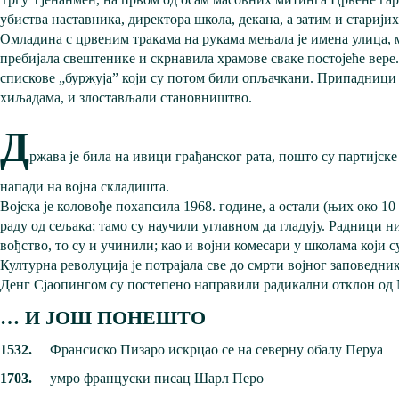
убиства наставника, директора школа, декана, а затим и старији
Омладина с црвеним тракама на рукама мењала је имена улица, м
пребијала свештенике и скрнавила храмове сваке постојеће вере
спискове „буржуја” који су потом били опљачкани. Припадници Ц
хиљадама, и злостављали становништво.
Д
ржава је била на ивици грађанског рата, пошто су партијске
напади на војна складишта.
Војска је коловође похапсила 1968. године, а остали (њих око 
раду од сељака; тамо су научили углавном да гладују. Радници 
вођство, то су и учинили; као и војни комесари у школама који 
Културна револуција је потрајала све до смрти војног заповедни
Денг Сјаопингом су постепено направили радикални отклон од 
… И ЈОШ ПОНЕШТО
1532.
Франсиско Пизаро искрцао се на северну обалу Перуа
1703.
умро француски писац Шарл Перо