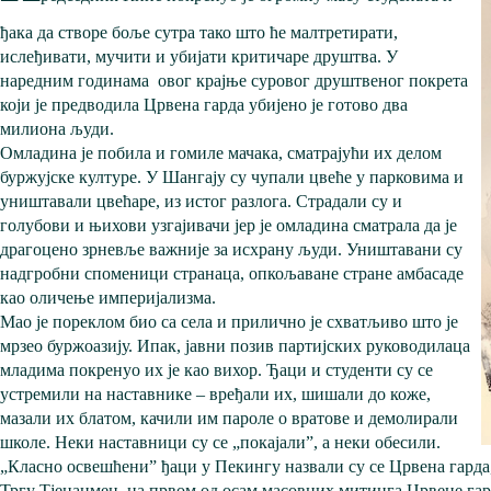
ђака да створе боље сутра тако што ће малтретирати,
ислеђивати, мучити и убијати критичаре друштва. У
наредним годинама овог крајње суровог друштвеног покрета
који је предводила Црвена гарда убијено је готово два
милиона људи.
Омладина је побила и гомиле мачака, сматрајући их делом
буржујске културе. У Шангају су чупали цвеће у парковима и
уништавали цвећаре, из истог разлога. Страдали су и
голубови и њихови узгајивачи јер је омладина сматрала да је
драгоцено зрневље важније за исхрану људи. Уништавани су
надгробни споменици странаца, опкољаване стране амбасаде
као оличење империјализма.
Мао је пореклом био са села и прилично је схватљиво што је
мрзео буржоазију. Ипак, јавни позив партијских руководилаца
младима покренуо их је као вихор. Ђаци и студенти су се
устремили на наставнике – вређали их, шишали до коже,
мазали их блатом, качили им пароле о вратове и демолирали
школе. Неки наставници су се „покајали”, а неки обесили.
„Класно освешћени” ђаци у Пекингу назвали су се Црвена гарда
Тргу Тјенанмен, на првом од осам масовних митинга Црвене гар