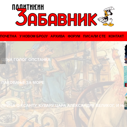
ПОЧЕТНА
У НОВОМ БРОЈУ
АРХИВА
ФОРУМ
ПИСАЛИ СТЕ
КОНТАКТ
ЦЕНА ГОЛОГ ОПСТАНКА
ПАКОВАЊЕ ЗА МОРЕ
ПРИЧА О КСАНТУ, КУВАРУ ЦАРА АЛЕКСАНДРА ВЕЛИКОГ, И Њ