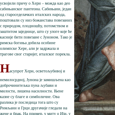
усвојили причу о Хери – можда као део
сабињанског пантеона. Сабињани, један
од староседелачких италских народа,
поштовали су низ божанстава повезаних
с природом, плодношћу, потомством и
заштитом заједнице, што су улоге које ће
касније бити повезане с Јуноном. Тако је
римска богиња добила особине
олимпске Хере, али је задржала и
трагове свог старијег, италског порекла.
Н
асупрот Хери, осветољубивој и
немилосрдној, Јунона је замишљена као
доброчинитељка пуна љубави и
милости, лишена насилности. Њене
казне су благе и симболичне. Ова
разлика је последица тога што су
Римљани и Грци другачије гледали на
жене и брак. На пример, у миту о Ији, у