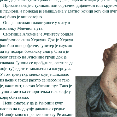
Приказивана је с туником или огртачем, дијадемом или круном
и паунови, а понекад је замишљана у златној кочији коју они ву
њој било је вишеслојно.
Она је носилац главне улоге у миту о
настанку Млечног пута.
Смртница Алкмена је Јупитеру родила
ванбрачног сина Херкула. Док је Херкул
још био новорођенче, Јупитер је наумио
да му подари божанску снагу. Стога је
бебу ставио на Јунонине груди док је
спавала. Јунона се пробудила, осетила да
доји туђе дете и запањена га одгурнула.
У том тренутку, млеко које је шикљало
из њених груди расуло се небом и тако
је, каже мит, настао Млечни пут. Тако је
Јунона митска створитељка галаксије у
којој обитавамо.
Неки сматрају да је Јунонин култ
настао на подручју данашње средње
Италије много пре него што су Римљани