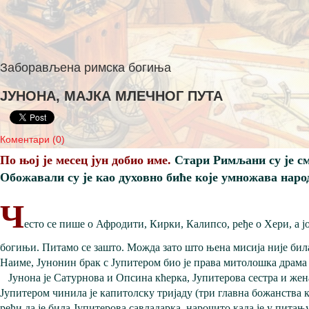
Заборављена римска богиња
ЈУНОНА, МАЈКА МЛЕЧНОГ ПУТА
Коментари (0)
По њој је месец јун добио име.
Стари Римљани су је см
Обожавали су је као духовно биће које умножава наро
Ч
есто се пише о Афродити, Кирки, Калипсо, ређе о Хери, а 
богињи. Питамо се зашто. Можда зато што њена мисија није била
Наиме, Јунонин брак с Јупитером био је права митолошка драма 
Јунона је Сатурнова и Опсина кћерка, Јупитерова сестра и же
Јупитером чинила је капитолску тријаду (три главна божанства 
рећи да је била Јупитерова савладарка, нарочито када је у питањ