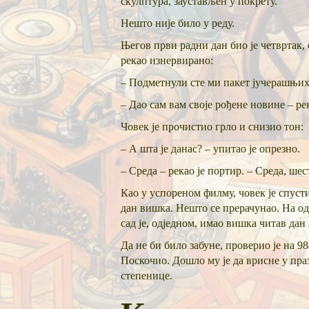
скулптура, заустављен у покрету.
Нешто није било у реду.
Његов први радни дан био је четвртак, 
рекао изнервирано:
– Подметнули сте ми пакет јучерашњих
– Дао сам вам своје рођене новине – рек
Човек је прочистио грло и снизио тон:
– А шта је данас? – упитао је опрезно.
– Среда – рекао је портир. – Среда, шес
Као у успореном филму, човек је спусти
дан вишка. Нешто се прерачунао. На одм
сад је, одједном, имао вишка читав дан
Да не би било забуне, проверио је на 98
Поскочио. Дошло му је да врисне у праз
степенице.