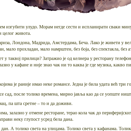
 смем изгубити улудо. Морам негде сести и испланирати сваки м
и целог живота.
риза, Лондона, Мадрида, Амстердама, Беча. Лако је живети у вели
н, мало прохладан, мало намрштен, без боја, без спектакла, без а
т у таквој прилици? Затражио је од келнера у ресторану телефо
азио у кафане и није знао чак ни то каква је где музика, какво п
којима је раније имао неке романсе. Једна је била удата већ три г
а се сад, после толико времена, мирно јавља као да се уопште ништ
ац, па шта сретне – то и да доживи.
ма, залазио у отмене ресторане, терао кола чак до периферијских
аправи неку глупост усред бела дана.
 дан. А толико света на улицама. Толико света у кафанама. Толико