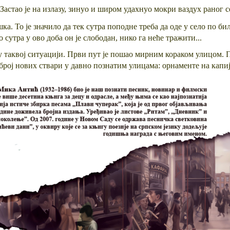
 Застао је на излазу, зинуо и широм удахнуо мокри ваздух раног 
ка. То је значило да тек сутра поподне треба да оде у село по би
о сутра у ово доба он је слободан, нико га неће тражити...
у таквој ситуацији. Први пут је пошао мирним кораком улицом. П
зброј нових ствари у давно познатим улицама: орнаменте на капиј