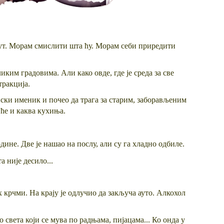
инут. Морам смислити шта ћу. Морам себи приредити
ким градовима. Али како овде, где је среда за све
тракција.
нски именик и почео да трага за старим, заборављеним
иће и каква кухиња.
одине. Две је нашао на послу, али су га хладно одбиле.
а није десило...
 крчми. На крају је одлучио да закључа ауто. Алкохол
 света који се мува по радњама, пијацама... Ко онда у