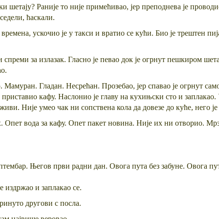
ики шетају? Раније то није примећивао, јер преподнева је провод
седели, ћаскали.
времена, ускочио је у такси и вратио се кући. Био је трештен пиј
и спреми за излазак. Гласно је певао док је огрнут пешкиром шета
о.
о. Мамуран. Гладан. Несрећан. Прозебао, јер спавао је огрнут с
и приставио кафу. Наслонио је главу на кухињски сто и заплакао. 
живи. Није умео чак ни сопствена кола да довезе до куће, него је
х. Опет вода за кафу. Опет пакет новина. Није их ни отворио. М
септембар. Његов први радни дан. Овога пута без забуне. Овога п
е издржао и заплакаo ce.
бринуто другови с посла.
 сам највише веровао.