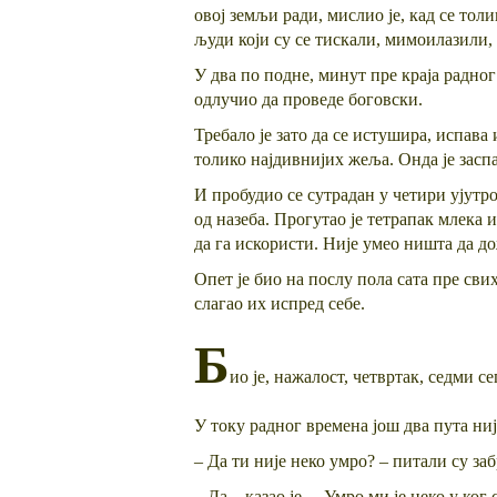
овој земљи ради, мислио је, кад се тол
људи који су се тискали, мимоилазили, 
У два по подне, минут пре краја радног 
одлучио да проведе боговски.
Требало је зато да се истушира, испава 
толико најдивнијих жеља. Онда је заспа
И пробудио се сутрадан у четири ујутр
од назеба. Прогутао је тетрапак млека 
да га искористи. Није умео ништа да до
Опет је био на послу пола сата пре сви
слагао их испред себе.
Б
ио је, нажалост, четвртак, седми 
У току радног времена још два пута ниј
– Да ти није неко умро? – питали су за
– Да – казао је. – Умро ми је неко у ког