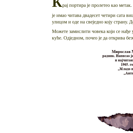
К
рај портира је пролетео као метак.
је имао читава двадесет четири сата виш
улицом и оде на свеједно коју страну. Д
Можете замислити човека који се нађе 
куће. Одједном, почео је да открива бе