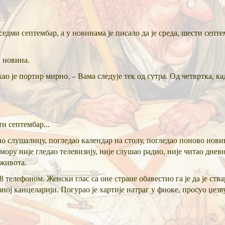
седми септембар, а у новинама је писало да је среда, шести септе
 новина.
ао је портир мирно. – Вама следује тек од сутра. Од четвртка, кад
ти септембар...
о слушалицу, погледао календар на столу, погледао поново новинск
ору није гледао телевизију, није слушао радио, није читао дневн
 живота.
8 телефоном. Женски глас са оне стране обавестио га је да је ств
ној канцеларији. Погурао је хартије натраг у фиоке, просуо џез