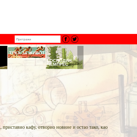
ТРКА ЗА ЖИВОТ
ГОСПОДИН
НЕНАДМАШНИ
ТАЛАЦ
ЧЕМПРЕС
ГЕНИЈЕ
ОКЕА
, приставио кафу, отворио новине и остао тако, као