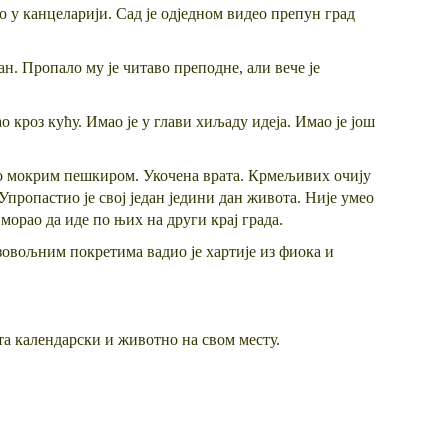
ио у канцеларији. Сад је одједном видео препун град
ан. Пропало му је читаво преподне, али вече је
о кроз кућу. Имао је у глави хиљаду идеја. Имао је још
амо мокрим пешкиром. Укочена врата. Крмељивих очију
Упропастио је свој један једини дан живота. Није умео
 морао да иде по њих на други крај града.
рзовољним покретима вадио је хартије из фиока и
ута календарски и животно на свом месту.