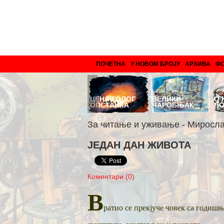
ПОЧЕТНА
У НОВОМ БРОЈУ
АРХИВА
Ф
ЗМАЈ ИЗ
ЦЕНА ГОЛОГ
ВЕЛИКИ
О 
БРОСНА
ОПСТАНКА
ЧАРОБЊАК
Л
За читање и уживање - Миросл
ЈЕДАН ДАН ЖИВОТА
Коментари (0)
В
ратио се прекјуче човек са годишње