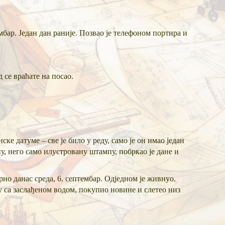
мбар. Један дан раније. Позвао је телефоном портира и
 се враћате на посао.
е датуме – све је било у реду, само је он имао један
у, него само илустровану штампу, побркао је дане и
арно данас среда, 6. септембар. Одједном је живнуо.
ву са заслађеном водом, покупио новине и слетео низ