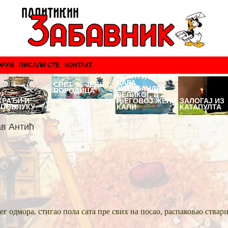
ОРУМ
ПИСАЛИ СТЕ
КОНТАКТ
ПРИЧА О
КСАНТУ, КУВАРУ
ЦАРА
СВЕТ ЈЕ ЈЕДНА
АЛЕКСАНДРА
ПОРОДИЦА
ВЕЛИКОГ, И
КРАЂИ И
ЊЕГОВОЈ ЖЕНИ
ЗАЛОГАЈ ИЗ
ОПОВЛУКУ
КАЛИ
КАТАПУЛТА
ав Антић
г одмора, стигао пола сата пре свих на посао, распаковао ствари