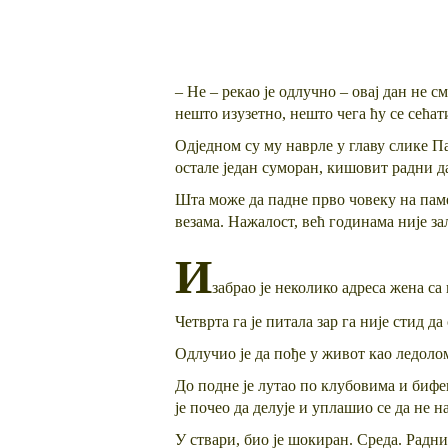
– Не – рекао је одлучно – овај дан не
нешто изузетно, нешто чега ћу се сећат
Одједном су му наврле у главу слике Па
остале један суморан, кишовит радни да
Шта може да падне прво човеку на паме
везама. Нажалост, већ годинама није зал
И
забрао је неколико адреса жена са 
Четврта га је питала зар га није стид д
Одлучио је да пође у живот као ледолом
До подне је лутао по клубовима и бифеи
је почео да делује и уплашио се да не н
У ствари, био је шокиран. Среда. Радни