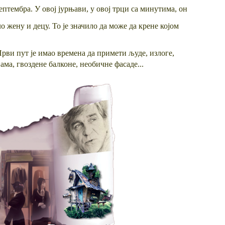
септембра. У овој јурњави, у овој трци са минутима, он
ло жену и децу. То је значило да може да крене којом
рви пут је имао времена да примети људе, излоге,
ама, гвоздене балконе, необичне фасаде...