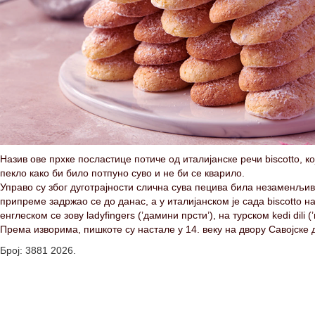
Назив ове прхке посластице потиче од италијанске речи biscotto, кој
пекло како би било потпуно суво и не би се кварило.
Управо су због дуготрајности слична сува пецива била незаменљива
припреме задржао се до данас, а у италијанском је сада biscotto н
енглеском се зову ladyfingers (’дамини прсти’), на турском kedi dili (’
Према изворима, пишкоте су настале у 14. веку на двору Савојске
Број: 3881 2026.