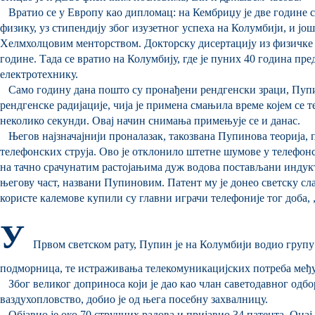
Вратио се у Европу као дипломац: на Кембриџу је две године 
физику, уз стипендију због изузетног успеха на Колумбији, и јо
Хелмхолцовим менторством. Докторску дисертацију из физичке х
године. Тада се вратио на Колумбију, где је пуних 40 година пре
електротехнику.
Само годину дана пошто су пронађени рендгенски зраци, Пупи
рендгенске радијације, чија је примена смањила време којем се 
неколико секунди. Овај начин снимања примењује се и данас.
Његов најзначајнији проналазак, такозвана Пупинова теорија, 
телефонских струја. Ово је отклонило штетне шумове у телефон
на тачно срачунатим растојањима дуж водова постављани индукт
његову част, названи Пупиновим. Патент му је донео светску сла
користе калемове купили су главни играчи телефоније тог доба, 
У
Првом светском рату, Пупин је на Колумбији водио групу
подморница, те истраживања телекомуникацијских потреба међ
Због великог доприноса који је дао као члан саветодавног одб
ваздухопловство, добио је од њега посебну захвалницу.
Објавио је око 70 стручних радова и пријавио 34 патента. Он