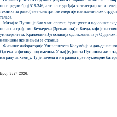
носи редни број 519.346, а тиче се уређаја за телеграфски и теле
техника за развођење електричне енергије наизменичном струјом
таласа.
Михајло Пупин је био члан српске, француске и њујоршке акад
почасни грађанин Бечкерека (Зрењанина) и Бледа, који је њего
универзитета. Краљевина Југославија одликовала га је Орденом 
највишим признањем за странце.
Физичке лабораторије Универзитета Колумбија и дан-данас нос
Одсека за физику под именом. У њој је, још за Пупинова живота,
награду за хемију. Ту је почела и изградња прве нуклеарне батери
Број: 3874 2026.