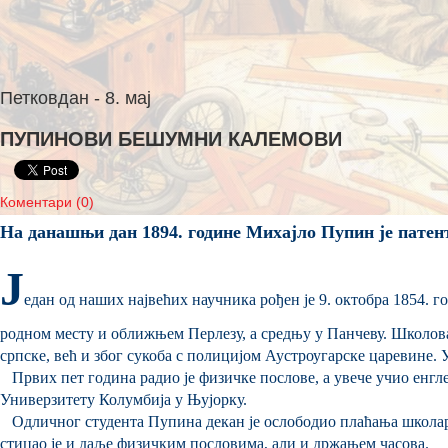
Петковдан - 8. мај
ПУПИНОВИ БЕШУМНИ КАЛЕМОВИ
Коментари (0)
На данашњи дан 1894. године Михајло Пупин је патент
Ј
едан од наших највећих научника рођен је 9. октобра 1854. г
родном месту и оближњем Перлезу, а средњу у Панчеву. Школовањ
српске, већ и због сукоба с полицијом Аустроугарске царевине. У
Првих пет година радио је физичке послове, а увече учио енгле
Универзитету Колумбија у Њујорку.
Одличног студента Пупина декан је ослободио плаћања школар
стицао је и даље физичким пословима, али и држањем часова.