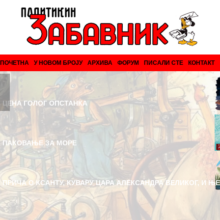
ПОЧЕТНА
У НОВОМ БРОЈУ
АРХИВА
ФОРУМ
ПИСАЛИ СТЕ
КОНТАКТ
ЦЕНА ГОЛОГ ОПСТАНКА
ПАКОВАЊЕ ЗА МОРЕ
ПРИЧА О КСАНТУ, КУВАРУ ЦАРА АЛЕКСАНДРА ВЕЛИКОГ, И Њ